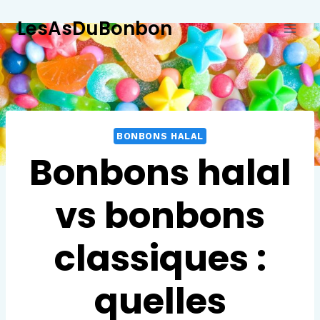
Aller
LesAsDuBonbon
au
contenu
BONBONS HALAL
Bonbons halal
vs bonbons
classiques :
quelles